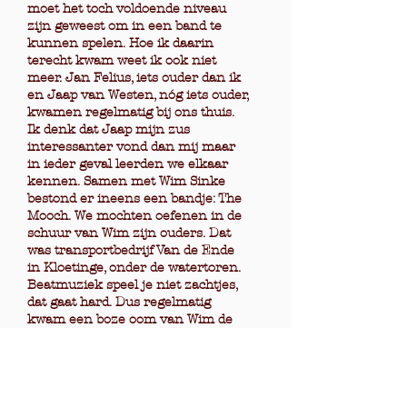
moet het toch voldoende niveau
zijn geweest om in een band te
kunnen spelen. Hoe ik daarin
terecht kwam weet ik ook niet
meer. Jan Felius, iets ouder dan ik
en Jaap van Westen, nóg iets ouder,
kwamen regelmatig bij ons thuis.
Ik denk dat Jaap mijn zus
interessanter vond dan mij maar
in ieder geval leerden we elkaar
kennen. Samen met Wim Sinke
bestond er ineens een bandje: The
Mooch. We mochten oefenen in de
schuur van Wim zijn ouders. Dat
was transportbedrijf Van de Ende
in Kloetinge, onder de watertoren.
Beatmuziek speel je niet zachtjes,
dat gaat hard. Dus regelmatig
kwam een boze oom van Wim de
boel verstoren en uiteindelijk
kregen we onderdak in het
magazijn van kledingzaak Van
Westen. We hadden dus veel geluk,
ook nog eens omdat we apparatuur