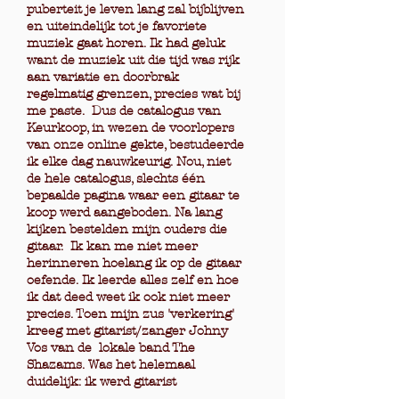
puberteit je leven lang zal bijblijven
en uiteindelijk tot je favoriete
muziek gaat horen. Ik had geluk
want de muziek uit die tijd was rijk
aan variatie en doorbrak
regelmatig grenzen, precies wat bij
me paste. Dus de catalogus van
Keurkoop, in wezen de voorlopers
van onze online gekte, bestudeerde
ik elke dag nauwkeurig. Nou, niet
de hele catalogus, slechts één
bepaalde pagina waar een gitaar te
koop werd aangeboden. Na lang
kijken bestelden mijn ouders die
gitaar. Ik kan me niet meer
herinneren hoelang ik op de gitaar
oefende. Ik leerde alles zelf en hoe
ik dat deed weet ik ook niet meer
precies. Toen mijn zus 'verkering'
kreeg met gitarist/zanger Johny
Vos van de lokale band The
Shazams. Was het helemaal
duidelijk: ik werd gitarist