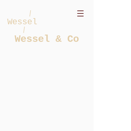
/
Wessel
/
Wessel & Co
Last minute zwaluwen
hebben slimme telefoons
daar whatsappen ze mee,
en ze gaan er mee op reis
Iedereen weg op z’n paasbest
Ze hebben zó veel zin om
een zomer te gaan maken ( 2x