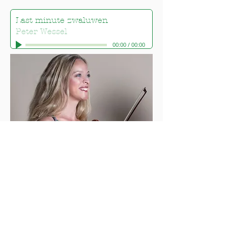
Last minute zwaluwen
Peter Wessel
00:00
/
00:00